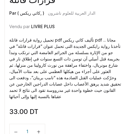
الدار العربية للعلوم ناشرون
Par ( كاثي ريكس, )
Vendu par
LIVRE PLUS
تحميل رواية قرارات قاتلة pdf تأليف كاثي ريكس pdf مجانا ...
تأخذنا رواية رايكس الجديدة التى تحمل عنوان “قرارات قاتلة” في
جو من الإثارة بسلسلة من الجرائم الغامضة التي ترتكب وتبدأ
بجريمة قتل أميلي آن توسن ذات التسع سنوات في إطلاق نار في
شارع مونريال، واختفاء مراهقة من نورث كارولينا من منزلها، ثم
العثور على أجزاء من هيكلها العظمي على بعد مئات الأميال،
وحرّكت عمليات القتل الصادمة هذه “تامب برينان”، ودفعت الى
تحقيق شديد يرهق الأعصاب داخل عصابات الدراجين الخارجين عن
القانون حيث خطوة واحدة غير مدرووسة تقود الى نتائج لا تحمد
عقباها بالنسبة إليها وإلى أحبائها
33.00
DT