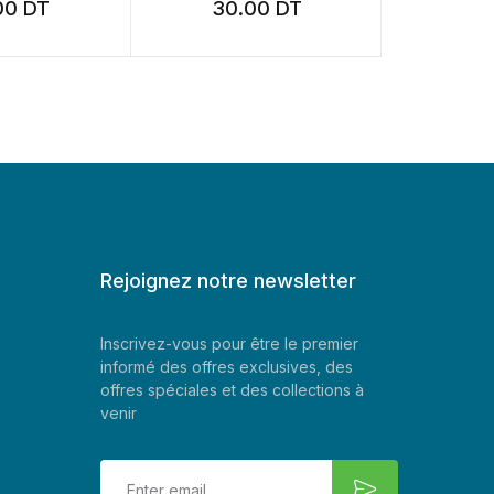
T
30.00
DT
45.00
Rejoignez notre newsletter
Inscrivez-vous pour être le premier
informé des offres exclusives, des
offres spéciales et des collections à
venir