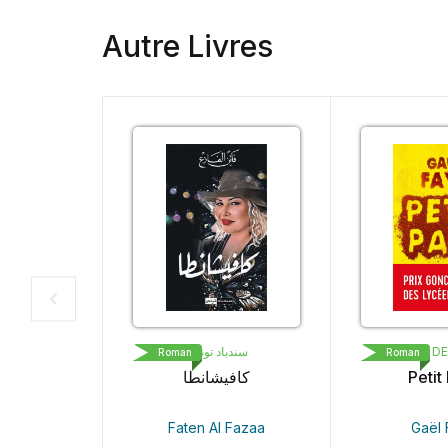
Autre Livres
سندباد تونس
LIVRE DE POC
Roman
Roman
كافيشانطا
Petit Pays
Faten Al Fazaa
Gaël Faye