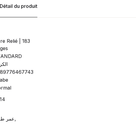
Détail du produit
vre Relié | 183
ges
TANDARD
الكر
789776467743
abe
rmal
14
1
عمر طاهر,