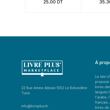
25.00
DT
35.30
D
À prop
Le site 
propose 
livres da
22 Rue Amine Abbasi 1002 Le Belvedère
langues t
Tunis
l'arabe, l
francais
info@livreplus.tn
livres d