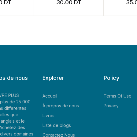
T
30.00
DT
35.00
D
os de nous
Explorer
Policy
LIVRE PLUS
Accueil
Terms Of Use
plus de 25 000
À propos de nous
Privacy
ns differentes
elles que
Livres
'anglais et le
Liste de blogs
. Achetez des
e divers domaines
Contactez Nous