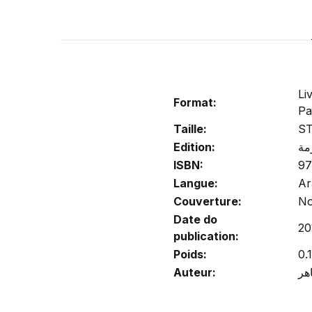
Li
Format:
Pa
Taille:
S
Edition:
مة
ISBN:
9
Langue:
Ar
Couverture:
No
Date do
20
publication:
Poids:
0.
Auteur: