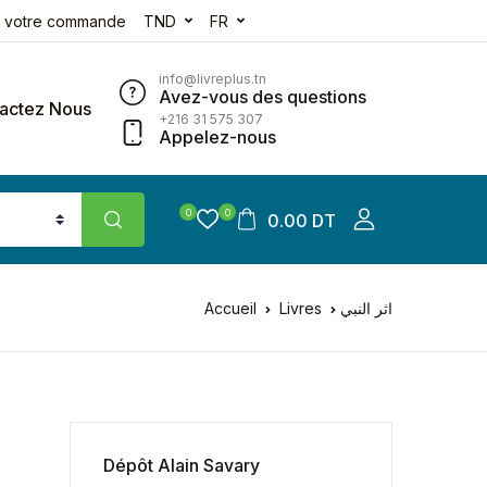
e votre commande
TND
FR
info@livreplus.tn
Avez-vous des questions
actez Nous
+216 31 575 307
Appelez-nous
0
0
0.00 DT
Accueil
Livres
اثر النبي
Dépôt Alain Savary