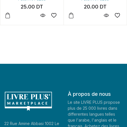
25.00
DT
20.00
DT
À propos de nous
Le site LIVRE PLUS propose
plus de 25 000 livres dans
differentes langues telles
que l'arabe, l'anglais et le
22 Rue Amine Abbasi 1002 Le
francais. Achetez des livres