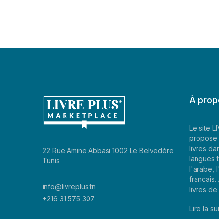
À prop
Le site 
propose 
livres da
22 Rue Amine Abbasi 1002 Le Belvedère
langues t
Tunis
l'arabe, l
francais
info@livreplus.tn
livres d
+216 31 575 307
Lire la sui