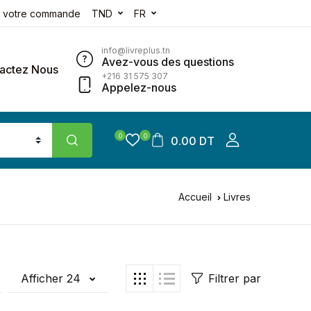
e votre commande
TND
FR
info@livreplus.tn
Avez-vous des questions
actez Nous
+216 31 575 307
Appelez-nous
0
0
0.00 DT
Accueil
Livres
Afficher 24
Filtrer par