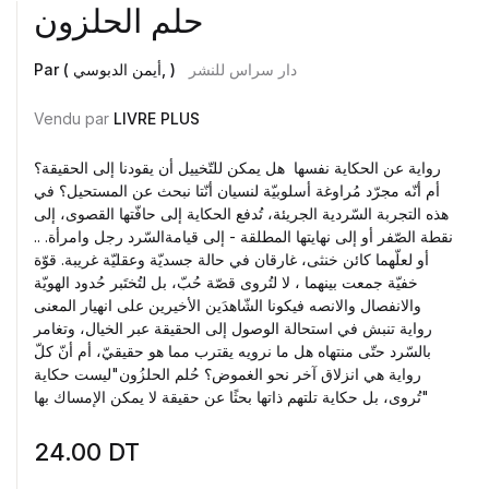
حلم الحلزون
دار سراس للنشر
Par ( أيمن الدبوسي, )
Vendu par
LIVRE PLUS
رواية عن الحكاية نفسها هل يمكن للتّخييل أن يقودنا إلى الحقيقة؟
أم أنّه مجرّد مُراوغة أسلوبيّة لنسيان أنّتا نبحث عن المستحيل؟ في
هذه التجربة السّردية الجريئة، تُدفع الحكاية إلى حافّتها القصوى، إلى
نقطة الصّفر أو إلى نهايتها المطلقة - إلى قيامةالسّرد رجل وامرأة. ..
أو لعلّهما كائن خنثى، غارقان في حالة جسديّة وعقليّة غريبة. قوّة
خفيّة جمعت بينهما ، لا لتُروى قصّة حُبّ، بل لتُختَبر حُدود الهويّة
والانفصال والانصه فيكونا الشّاهدَين الأخيرين على انهيار المعنى
رواية تنبش في استحالة الوصول إلى الحقيقة عبر الخيال، وتغامر
بالسّرد حتّى منتهاه هل ما نرويه يقترب مما هو حقيقيّ، أم أنّ كلّ
رواية هي انزلاق آخر نحو الغموض؟ حُلم الحلزُون"ليست حكاية
تُروى، بل حكاية تلتهم ذاتها بحثًا عن حقيقة لا يمكن الإمساك بها"
24.00
DT