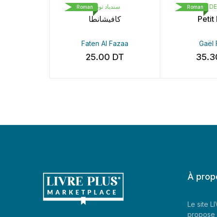
سندباد تونس
LIVRE DE 
Roman
Roman
كافيشانطا
Petit P
Faten Al Fazaa
Gaël F
25.00
DT
35.3
À prop
Le site 
propose 