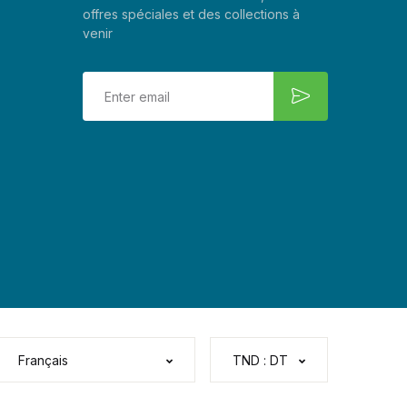
offres spéciales et des collections à
venir
Français
TND : DT