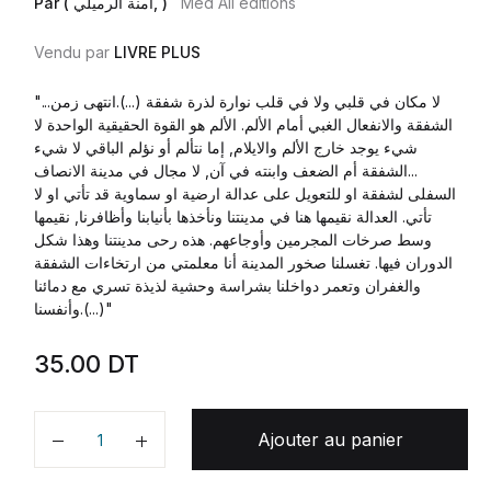
Par ( آمنة الرميلي, )
Med Ali éditions
Vendu par
LIVRE PLUS
"...لا مكان في قلبي ولا في قلب نوارة لذرة شفقة (...).انتهى زمن
الشفقة والانفعال الغبي أمام الألم. الألم هو القوة الحقيقية الواحدة لا
شيء يوجد خارج الألم والايلام, إما نتألم أو نؤلم الباقي لا شيء
...الشفقة أم الضعف وابنته في آن, لا مجال في مدينة الانصاف
السفلى لشفقة او للتعويل على عدالة ارضية او سماوية قد تأتي او لا
تأتي. العدالة نقيمها هنا في مدينتنا ونأخذها بأنيابنا وأظافرنا, نقيمها
وسط صرخات المجرمين وأوجاعهم. هذه رحى مدينتنا وهذا شكل
الدوران فيها. تغسلنا صخور المدينة أنا معلمتي من ارتخاءات الشفقة
والغفران وتعمر دواخلنا بشراسة وحشية لذيذة تسري مع دمائنا
وأنفسنا.(...)"
35.00
DT
Ajouter au panier
Quantité