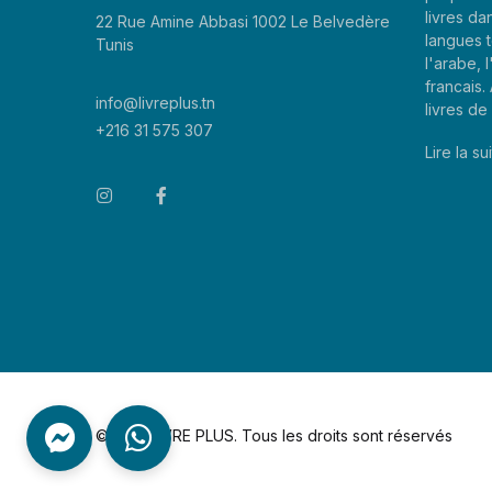
livres da
22 Rue Amine Abbasi 1002 Le Belvedère
langues t
Tunis
l'arabe, l
francais
info@livreplus.tn
livres d
+216 31 575 307
Lire la sui
©2026 LIVRE PLUS. Tous les droits sont réservés