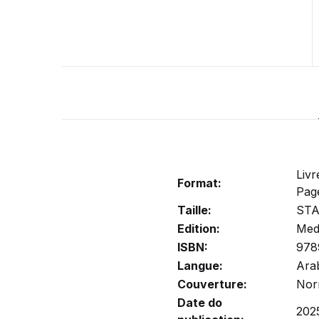
Livr
Format:
Pag
Taille:
ST
Edition:
Med 
ISBN:
978
Langue:
Ara
Couverture:
Nor
Date do
202