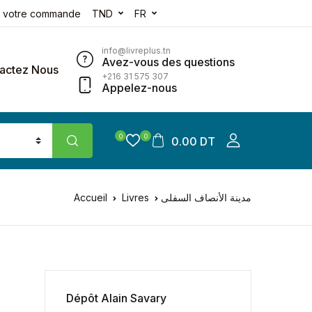
e votre commande
TND
FR
info@livreplus.tn
Avez-vous des questions
actez Nous
+216 31 575 307
Appelez-nous
0
0
0.00 DT
Accueil
Livres
مدينة الأنصاف السفلى
Dépôt Alain Savary