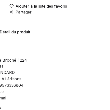
Ajouter à la liste des favoris
Partager
Détail du produit
e Broché | 224
es
ANDARD
Ali éditions
9973336804
be
mal
5