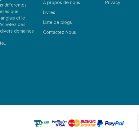
À propos de nous
Privacy
ns differentes
elles que
Livres
'anglais et le
Liste de blogs
. Achetez des
e divers domaines
Contactez Nous
te..