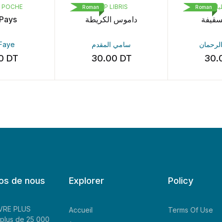
POCHE
POP LIBRIS
يلياني
Roman
Roman
ays
داموس الكريطة
السقيفة
aye
سامي المقدم
د الرحمان
0
DT
30.00
DT
30.0
os de nous
Explorer
Policy
LIVRE PLUS
Accueil
Terms Of Use
plus de 25 000