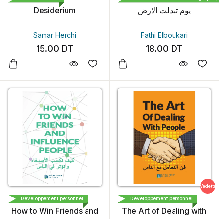
Desiderium
يوم تبدلت الارض
Samar Herchi
Fathi Elboukari
15.00
DT
18.00
DT
Vedette
LIVRE PLUS EDITION
LIVRE PLUS EDITION
Développement personnel
Développement personnel
How to Win Friends and
The Art of Dealing with