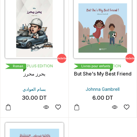
Vedette
Vedette
LIVRE PLUS EDITION
LIVRE PLUS EDITION
Roman
Livres pour enfants
یحرز محرز
But She's My Best Friend
بسام العوادي
Johnna Gambrell
30.00
DT
6.00
DT