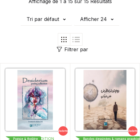
Affichage de 1 à 15 sur 15 Résultats
Tri par défaut
Afficher 24
Filtrer par
Vedette
Vedette
LIVRE PLUS EDITION
LIVRE PLUS EDITION
Poésie & théâtre
Bandes dessinées & romans graphiq