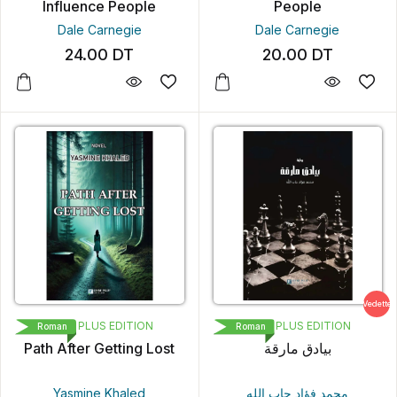
Influence People
People
Dale Carnegie
Dale Carnegie
24.00
DT
20.00
DT
Vedette
LIVRE PLUS EDITION
LIVRE PLUS EDITION
Roman
Roman
Path After Getting Lost
بیادق مارقة
Yasmine Khaled
محمد فؤاد جاب الله