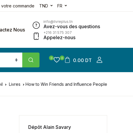
e votre commande
TND
FR
info@livreplus.tn
Avez-vous des questions
actez Nous
+216 31 575 307
Appelez-nous
0
0
0.00 DT
il
Livres
How to Win Friends and Influence People
Dépôt Alain Savary