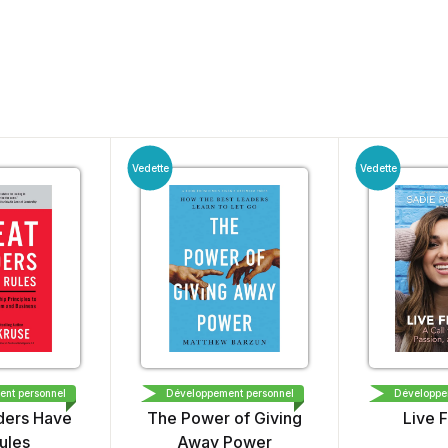
Vedette
Vedette
LE
OPTIMISM PRESS
TOMMY 
 personnel
Développement personnel
Développeme
ers Have
The Power of Giving
Live Fe
les
Away Power