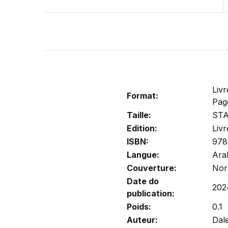
Liv
Format:
Pag
Taille:
ST
Edition:
Livr
ISBN:
978
Langue:
Ara
Couverture:
Nor
Date do
202
publication:
Poids:
0.1
Auteur:
Dal