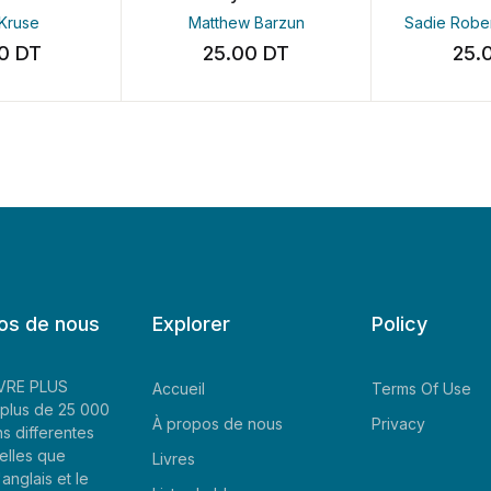
ruse
Matthew Barzun
Sadie Robert
0
DT
25.00
DT
25.0
os de nous
Explorer
Policy
LIVRE PLUS
Accueil
Terms Of Use
plus de 25 000
À propos de nous
Privacy
ns differentes
elles que
Livres
'anglais et le