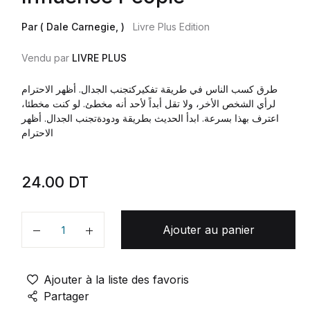
Par ( Dale Carnegie, )
Livre Plus Edition
Vendu par
LIVRE PLUS
طرق كسب الناس في طريقة تفكيركتجنب الجدال. أظهر الاحترام
لرأي الشخص الأخر، ولا تقل أبداً لأحد أنه مخطئ. لو كنت مخطئا،
اعترف بهذا بسرعة. ابدأ الحديث بطريقة ودودةتجنب الجدال. أظهر
الاحترام
24.00
DT
Ajouter au panier
Quantité
Ajouter à la liste des favoris
Partager