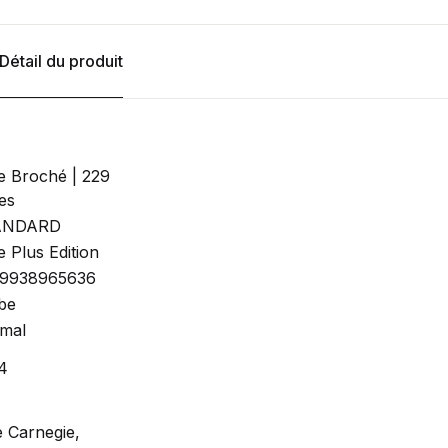
Détail du produit
re Broché | 229
es
ANDARD
e Plus Edition
9938965636
be
mal
4
e Carnegie,