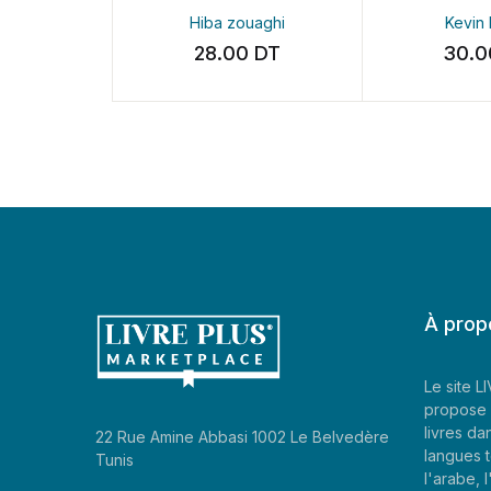
Hiba zouaghi
Kevin K
28.00
DT
30.0
À prop
Le site 
propose 
livres da
22 Rue Amine Abbasi 1002 Le Belvedère
langues t
Tunis
l'arabe, l