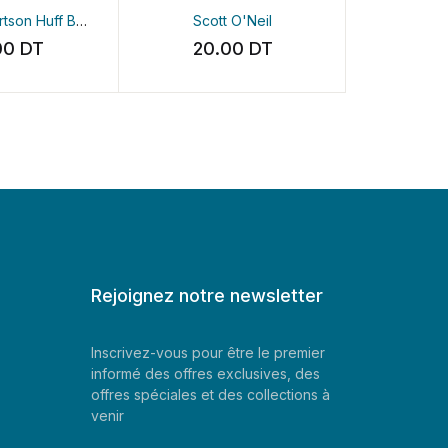
son Huff
Beth Clark Louie Giglio
Scott O'Neil
Dave Evan
0
DT
20.00
DT
25.
Rejoignez notre newsletter
Inscrivez-vous pour être le premier
informé des offres exclusives, des
offres spéciales et des collections à
venir