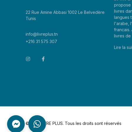
propose 
livres da
22 Rue Amine Abbasi 1002 Le Belvedère
langues t
Tunis
l'arabe, l
francais
info@livreplus.tn
livres d
+216 31 575 307
Lire la sui
©2026 LIVRE PLUS. Tous les droits sont réservés