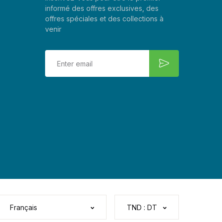
informé des offres exclusives, des
offres spéciales et des collections à
venir
Français
TND : DT