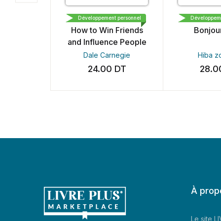
LIVRE PLUS EDITION
بداع و النشر و التوزيع
Développement personnel
Développement per
How to Win Friends
Bonjour la v
and Influence People
Dale Carnegie
Hiba zouagh
24.00
DT
28.00
D
À prop
Le site 