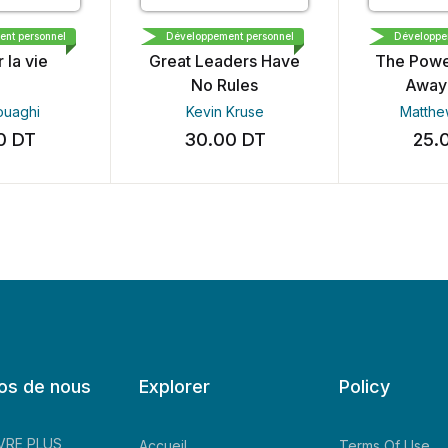
نحن للإ
RODALE
OPTIMISM PR
sonnel
Développement personnel
Développement p
ie
Great Leaders Have
The Power of 
No Rules
Away Pow
i
Kevin Kruse
Matthew Ba
T
30.00
DT
25.00
D
os de nous
Explorer
Policy
LIVRE PLUS
Accueil
Terms Of Use