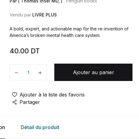
Par ( Thomas Insel MD, )
Penguin books
Vendu par
LIVRE PLUS
A bold, expert, and actionable map for the re-invention of
America’s broken mental health care system.
40.00
DT
Ajouter au panier
Quantité
Ajouter à la liste des favoris
Partager
ion
Détail du produit