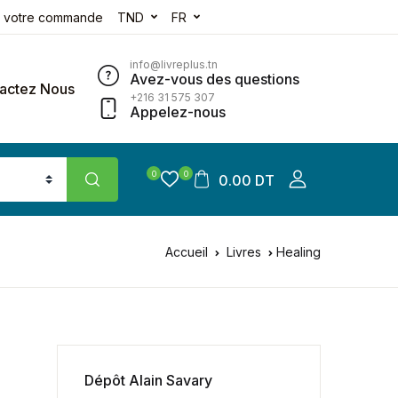
e votre commande
TND
FR
info@livreplus.tn
Avez-vous des questions
actez Nous
+216 31 575 307
Appelez-nous
0
0
0.00 DT
Accueil
Livres
Healing
Dépôt Alain Savary