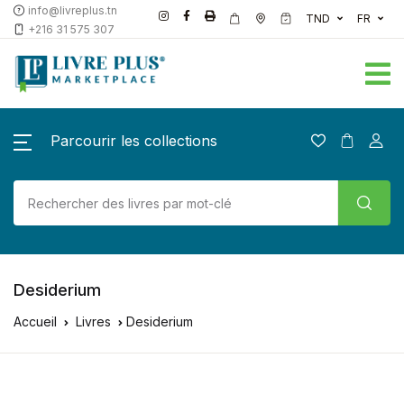
info@livreplus.tn
TND
FR
+216 31 575 307
Parcourir les collections
Desiderium
Accueil
Livres
Desiderium