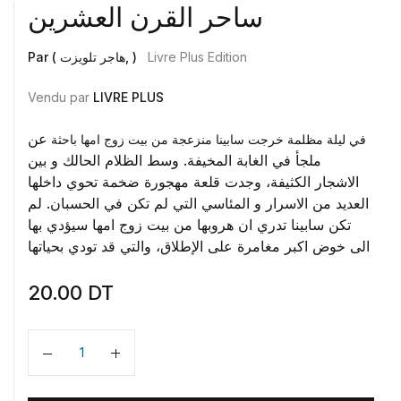
ساحر القرن العشرين
Par ( هاجر تلويزت, )
Livre Plus Edition
Vendu par
LIVRE PLUS
عن
في لیلة مظلمة خرجت سابینا منزعجة من بیت زوج امھا باحثة
ملجأ في الغابة المخیفة. وسط الظلام الحالك و بین
الاشجار
الكثیفة، وجدت قلعة مھجورة ضخمة تحوي داخلھا
العدید من
الاسرار و المئاسي التي لم تكن في الحسبان. لم
تكن سابینا تدري
ان ھروبھا من بیت زوج امھا سیؤدي بھا
الى خوض اكبر
مغامرة على الإطلاق، والتي قد تودي بحیاتھا
20.00
DT
Quantité