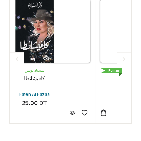
LIVRE DE POCHE
Roman
Petit Pays
Gaël Faye
35.30
DT