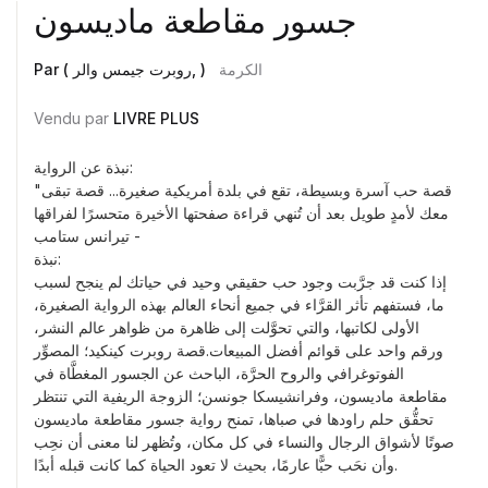
جسور مقاطعة ماديسون
الكرمة
Par ( روبرت جيمس والر, )
Vendu par
LIVRE PLUS
نبذة عن الرواية:
"قصة حب آسرة وبسيطة، تقع في بلدة أمريكية صغيرة... قصة تبقى
معك لأمدٍ طويل بعد أن تُنهي قراءة صفحتها الأخيرة متحسرًا لفراقها
- تيرانس ستامب
نبذة:
إذا كنت قد جرَّبت وجود حب حقيقي وحيد في حياتك لم ينجح لسبب
ما، فستفهم تأثر القرَّاء في جميع أنحاء العالم بهذه الرواية الصغيرة،
الأولى لكاتبها، والتي تحوَّلت إلى ظاهرة من ظواهر عالم النشر،
ورقم واحد على قوائم أفضل المبيعات.قصة روبرت كينكيد؛ المصوِّر
الفوتوغرافي والروح الحرَّة، الباحث عن الجسور المغطَّاة في
مقاطعة ماديسون، وفرانشيسكا جونسن؛ الزوجة الريفية التي تنتظر
تحقُّق حلم راودها في صباها، تمنح رواية جسور مقاطعة ماديسون
صوتًا لأشواق الرجال والنساء في كل مكان، وتُظهر لنا معنى أن نحِب
وأن نحَب حبًّا عارمًا، بحيث لا تعود الحياة كما كانت قبله أبدًا.