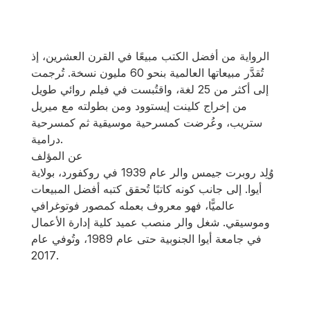
الرواية من أفضل الكتب مبيعًا في القرن العشرين، إذ
تُقدَّر مبيعاتها العالمية بنحو 60 مليون نسخة. تُرجمت
إلى أكثر من 25 لغة، واقتُبست في فيلم روائي طويل
من إخراج كلينت إيستوود ومن بطولته مع ميريل
ستريب، وعُرضت كمسرحية موسيقية ثم كمسرحية
درامية.
عن المؤلف
وُلِد روبرت جيمس والر عام 1939 في روكفورد، بولاية
أيوا. إلى جانب كونه كاتبًا تُحقق كتبه أفضل المبيعات
عالميًّا، فهو معروف بعمله كمصور فوتوغرافي
وموسيقي. شغل والر منصب عميد كلية إدارة الأعمال
في جامعة أيوا الجنوبية حتى عام 1989، وتُوفي عام
2017.