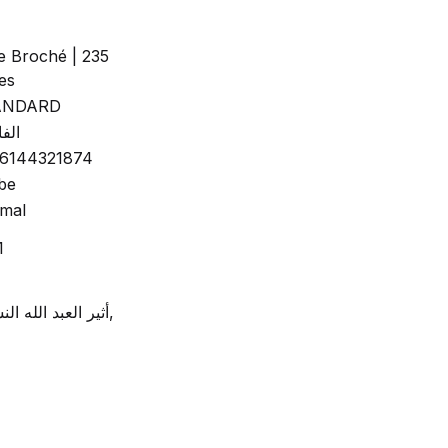
re Broché | 235
es
ANDARD
الفا
6144321874
be
mal
1
أثير العبد الله النشمي,