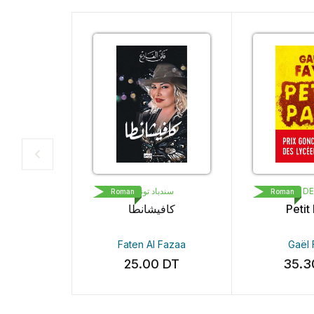
سندباد تونس
LIVRE D
Roman
Roman
كافيشانطا
Petit
Faten Al Fazaa
Gaël
25.00
DT
35.