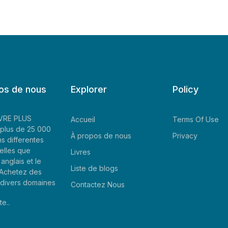
os de nous
Explorer
Policy
LIVRE PLUS
Accueil
Terms Of Use
plus de 25 000
À propos de nous
Privacy
ns differentes
elles que
Livres
'anglais et le
Liste de blogs
. Achetez des
e divers domaines
Contactez Nous
te..