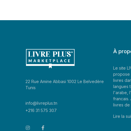
À prop
Le site 
propose 
livres da
22 Rue Amine Abbasi 1002 Le Belvedère
langues t
Tunis
l'arabe, l
francais
info@livreplus.tn
livres d
+216 31 575 307
Lire la sui