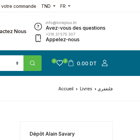
e votre commande
TND
FR
info@livreplus.tn
Avez-vous des questions
actez Nous
+216 31 575 307
Appelez-nous
0
0
0.00 DT
Accueil
Livres
فلتغفري
Dépôt Alain Savary