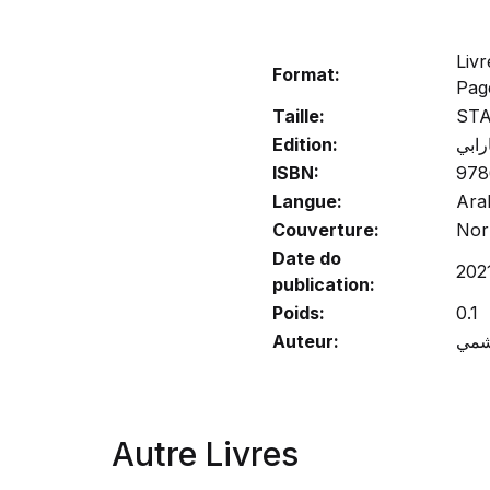
Liv
Format:
Pag
Taille:
ST
Edition:
رابي
ISBN:
978
Langue:
Ara
Couverture:
Nor
Date do
202
publication:
Poids:
0.1
Auteur:
Autre Livres