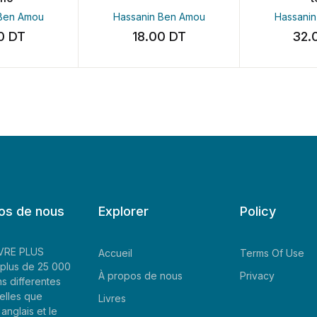
n Amou
Hassanin Ben Amou
Hassanin B
DT
18.00
DT
32.00
os de nous
Explorer
Policy
LIVRE PLUS
Accueil
Terms Of Use
plus de 25 000
À propos de nous
Privacy
ns differentes
elles que
Livres
'anglais et le