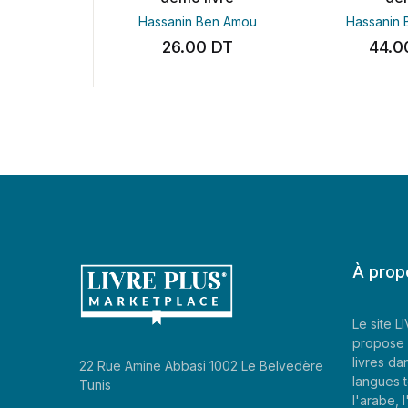
Hassanin Ben Amou
Hassanin Be
26.00
DT
44.00
À prop
Le site 
propose 
livres da
22 Rue Amine Abbasi 1002 Le Belvedère
langues t
Tunis
l'arabe, l