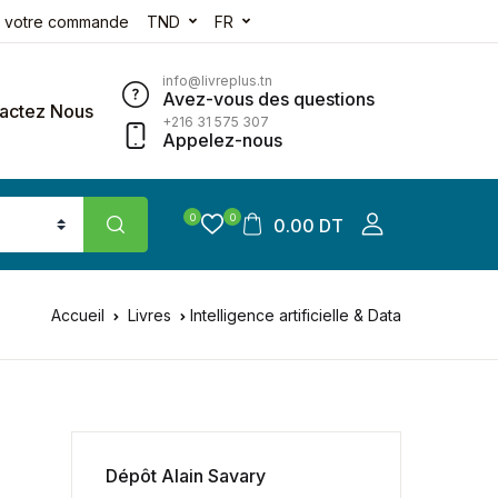
e votre commande
TND
FR
info@livreplus.tn
Avez-vous des questions
actez Nous
+216 31 575 307
Appelez-nous
0
0
0.00 DT
Accueil
Livres
Intelligence artificielle & Data
Dépôt Alain Savary