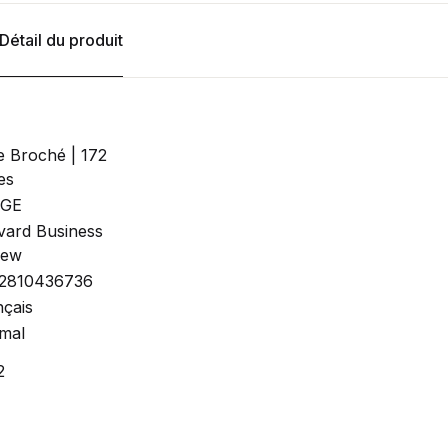
Détail du produit
e Broché | 172
es
RGE
vard Business
iew
2810436736
nçais
mal
2