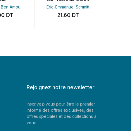
en Amou
Éric-Emmanuel Schmitt
 مسعود
DT
21.60
DT
25.0
Rejoignez notre newsletter
Inscrivez-vous pour être le premier
informé des offres exclusives, des
offres spéciales et des collections à
venir