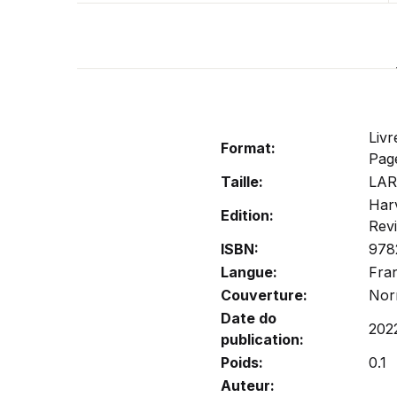
Livr
Format:
Pag
Taille:
LA
Har
Edition:
Rev
ISBN:
978
Langue:
Fra
Couverture:
Nor
Date do
202
publication:
Poids:
0.1
Auteur: