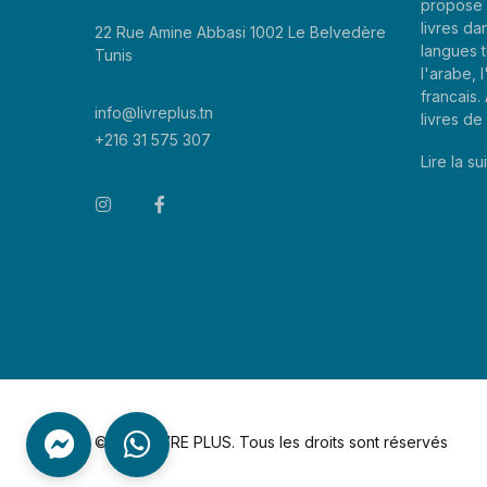
propose 
livres da
22 Rue Amine Abbasi 1002 Le Belvedère
langues t
Tunis
l'arabe, l
francais
info@livreplus.tn
livres d
+216 31 575 307
Lire la sui
©2026 LIVRE PLUS. Tous les droits sont réservés