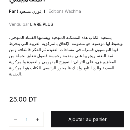
Par ( فوزي مسعود, )
Editions Wachma
Vendu par
LIVRE PLUS
يستعيد الكتاب هذه المشكلة المنهجية ويسميها الفساد المنهجي،
ويضبط لها موضوعا هو منظومة الإلحاق بالمركزية الغربية التي ينخرط
فيها التونسيون قسرا... في مساحات العقيدة ثم الفكر فالثقافة ومن
ثمة اللغة، ويجريها على مقدمة وخمسة فصول تتعلق بجملة من
المفاهيم هي، على التوالي: النموزج المفهومي والعقيدة والمركزية
العقدية والرد التابع. ولذلك فالمحور الرئيسي للكتاب هو المركزية
العقدية.
25.00
DT
Ajouter au panier
Quantité