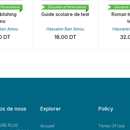
CARTHAGE BOOKS & PUBLISHING DEMO
LIBRAIRIE MEDINA DEMO
LIBRAIRIE M
arascolaires
Éducation et Parascolaires
Éducation et 
lishing
Guide scolaire de test
Roman tun
o
te
en Amou
Hassanin Ben Amou
Hassanin 
0
DT
18.00
DT
32.0
os de nous
Explorer
Policy
LIVRE PLUS
Accueil
Terms Of Use