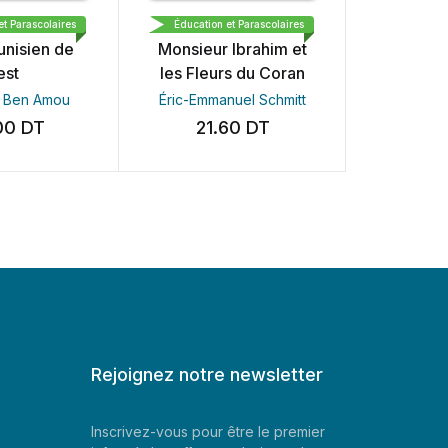
EDINA DEMO
MAGNARD
SOTUMEDI
Parascolaires
Éducation et Parascolaires
Éducation e
isien de
Monsieur Ibrahim et
ار و الجماعة
st
les Fleurs du Coran
Ben Amou
Éric-Emmanuel Schmitt
0
DT
21.60
DT
40.
Rejoignez notre newsletter
Inscrivez-vous pour être le premier