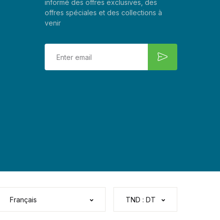
informé des offres exclusives, des
offres spéciales et des collections à
venir
Français
TND : DT