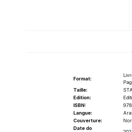
Liv
Format:
Pag
Taille:
ST
Edition:
Edi
ISBN:
978
Langue:
Ara
Couverture:
Nor
Date do
202