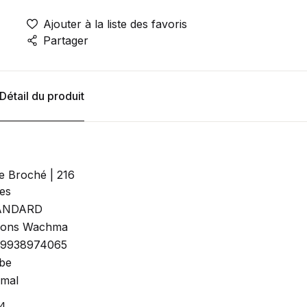
Ajouter à la liste des favoris
Partager
Détail du produit
re Broché | 216
es
ANDARD
tions Wachma
9938974065
be
mal
4