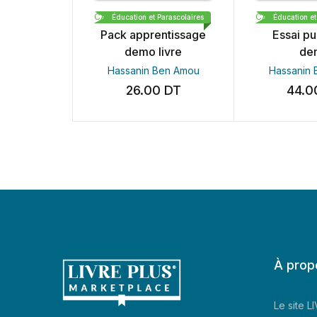
CARTHAGE BOOKS & PUBLISHING DEMO
Éducation et Parascolaires
Éducation et P
Pack apprentissage
Essai pub
demo livre
dem
Hassanin Ben Amou
Hassanin B
26.00
DT
44.0
À prop
Le site 