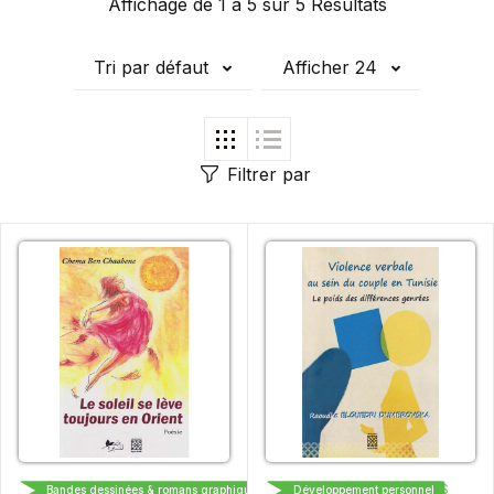
Affichage de 1 à 5 sur 5 Résultats
Tri par défaut
Afficher 24
Filtrer par
ÉDITIONS ARABESQUES
ÉDITIONS ARABESQUES
Bandes dessinées & romans graphiques
Développement personnel