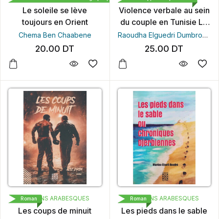
Le soleile se lève
Violence verbale au sein
toujours en Orient
du couple en Tunisie Le
poids des différences
Chema Ben Chaabene
Raoudha Elguedri Dumbrovska
genrées
20.00
DT
25.00
DT
ÉDITIONS ARABESQUES
ÉDITIONS ARABESQUES
Roman
Roman
Les coups de minuit
Les pieds dans le sable