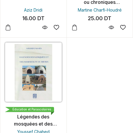
ou chroniques
Djerbiennes
Aziz Dridi
Martine Charfi-Houdré
16.00
DT
25.00
DT
ÉDITIONS ARABESQUES
Éducation et Parascolaires
Légendes des
mosquées et des
marabouts de Djerba
Youssef Chahed