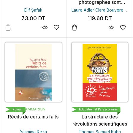
photographes sont
dangereuses
Elif Şafak
Laure Adler
Clara Bouveresse
73.00
DT
119.60
DT
FLAMMARION
FLAMMARION
Roman
Éducation et Parascolaires
Récits de certains faits
La structure des
révolutions scientifiques
Yasmina Reza
Thomas Samuel Kuhn