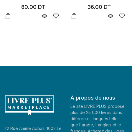
80.00
DT
36.00
DT
À propos de nous
Le site LIVRE PLUS propose
plus de 25 000 livres dans
differentes langues telles
que l'arabe, l'anglais et le
22 Rue Amine Abbasi 1002 Le
francais. Achetez des livres