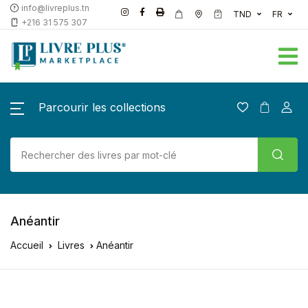
info@livreplus.tn
TND
FR
+216 31 575 307
Parcourir les collections
Anéantir
Accueil
Livres
Anéantir