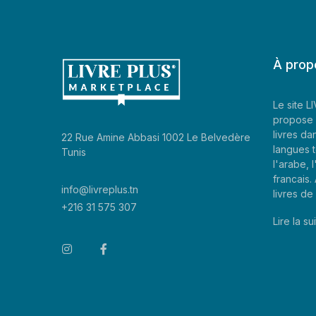
À prop
Le site 
propose 
livres da
22 Rue Amine Abbasi 1002 Le Belvedère
langues t
Tunis
l'arabe, l
francais
info@livreplus.tn
livres d
+216 31 575 307
Lire la sui