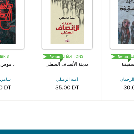
ياني
MED ALI ÉDITIONS
IBRIS
Roman
Roman
سقيفة
مدينة الأنصاف السفلى
داموس ا
الرحمان
آمنة الرميلي
سامي ا
00
DT
35.00
DT
30.