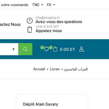
e votre commande
TND
FR
info@livreplus.tn
Avez-vous des questions
actez Nous
+216 31 575 307
Appelez-nous
0
0
0.00 DT
العزاب الفاسدون
Livres
Accueil
Dépôt Alain Savary