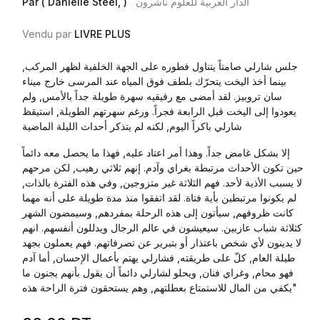
الدار العربية للعلوم ناشرون
Par ( Danielle Steel, )
Vendu par
LIVRE PLUS
جلس شارلي صامتاً يتناول فطوره على الجهة الخلفية لظهر المركب,
بينما أخذ اليخت يتحرّك بلطف فوق المياه عند المرسى خارج ميناء
سان تروبيز. لقد أمضى مع رفيقيه سهرة طويلة جداً بالأمس, ولم
يعودوا إلى اليخت قبل الرابعة فجراً. ورغم سهرتهم الطويلة, استيقظ
شارلي باكراً اليوم, لكنه لم يتذكر أحداث الليلة الماضية
إلا بشكل غامض جداً. وهذا أمر اعتاد عليه, فهذا ما يحصل معه دائماً
حين تكون الأحداث مرتبطة بغراي وآدم. إنهم ثلاثي رهيب, لكن مرحهم
لا يسبب الأذية لأحد. فهم الثلاثة غير متزوجين, وفي هذه الفترة بالذات,
لم يكونوا مرتبطين بأية فتاة. لقد اتفقوا منذ مدة طويلة على أنه مهما
كانت ظروفهم, سيأتون إلى هذه الرحلة بمفردهم, وسيمضون الشهر
كثلاثة شباب عازبين. سيعيشون في عالم الرجال ويدللون أنفسهم. انهم
لا يدينون لأي شخص باعتذار أو بتبرير عن تصرفاتهم. فهم يعملون بجهد
طيلة العام, كلّ على طريقته, فشارلي يهتم بأعمال الإحسان, أما آدم
فهو محام, وغراي فنان, ويحلو لشارلي دائماً أن يقول بأنهم يجنون ما
يكفي من المال للاستمتاع بعطلتهم, وهم يستحقون فترة الراحة هذه"