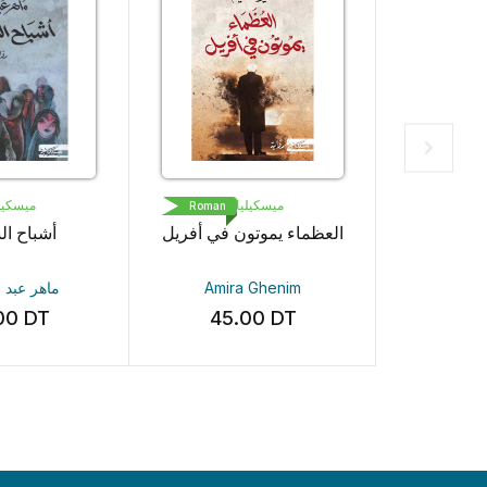
J
ميسكيلياني
ميسكيل
Roman
Roman
La femm
العظماء يموتون في أفريل
أشباح ال
Freid
Amira Ghenim
ماهر عبد 
00
DT
45.00
DT
36