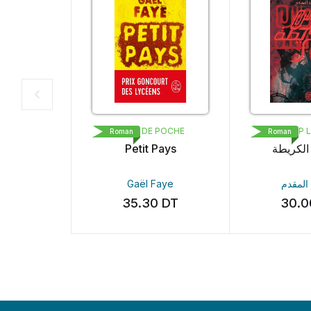
POP L
LIVRE DE POCHE
سندب
Roman
Roman
لكريطة
Petit Pays
كاف
لمقدم
Gaël Faye
 Fazaa
0
DT
35.30
DT
30.