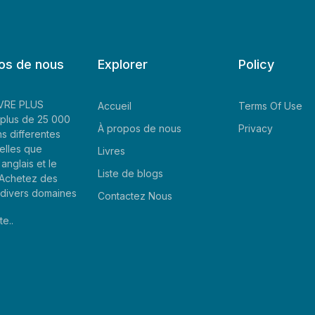
os de nous
Explorer
Policy
LIVRE PLUS
Accueil
Terms Of Use
plus de 25 000
À propos de nous
Privacy
ns differentes
elles que
Livres
'anglais et le
Liste de blogs
. Achetez des
e divers domaines
Contactez Nous
te..