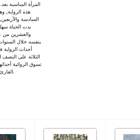
المرأة المناسبة بع
هذه الرواية, وه
السادسة والأربعين
بدت الحياة سهلة
والعشرين من عم
بنفسه خلال السنوات
أحداث الرواية ف
الثلاثة على النصف ا
تسوق الروائية أحداث
القارئ يتابع المستجدات بشغف إلى النهاية.