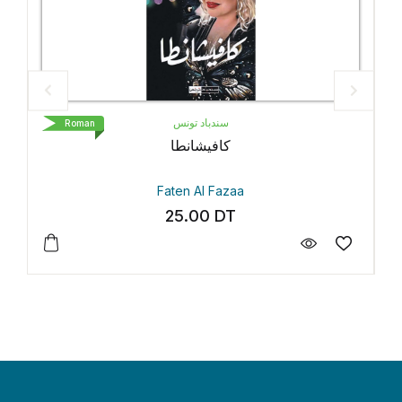
سندباد تونس
LIVR
Roman
كافيشانطا
Pe
Faten Al Fazaa
Ga
25.00
DT
3