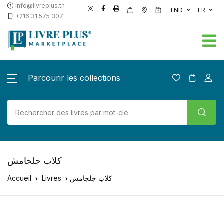
info@livreplus.tn
TND
FR
+216 31 575 307
Parcourir les collections
Accueil
Livres