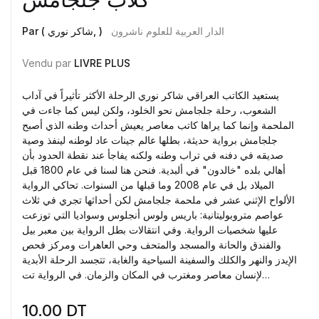
الدار العربية للعلوم ناشرون
Par ( شاكر نوري, )
Vendu par
LIVRE PLUS
يستعيد الكاتب العراقي شاكر نوري الرحلة الأكثر تأثيراً في آداب
الشعوب، رحلة جلجامش نحو الخلود، ولكن ليس كما جاءت في
الملحمة وإنما كما يراها كاتب معاصر يعيش أحداث وطنه الذي أصبح
جلجامش برواية حديثة، بطلها عالم جينات عاد لوطنه لينفذ وصية
صديقه في دفنه في تراب وطنه ولكنه يفاجأ عند نقطة الحدود بأن
أهالي بلده "خالدون" في ألبدية. فنحن هنا لسنا في عام 1800 قبل
الميلاد بل في عام 2008 وما قبلها من السنوات. تحاكي الرواية
الألواح الإثني عشر في ملحمة جلجامش لكن أحداثها تجري في ثلاث
عواصم متروبوليتانية: باريس ولوس أنجلوس وسواديا التي توزعت
عليها شخصيات الرواية. وفي انتقالات بطل الرواية بين معبر بيل
والفندق والحانة والمسجد والمتحف وحي العاهرات ومركز فحص
الإيدز والنهر والكلك والسفينة السياحية والغابة، تتجسد الرحلة الأبدية
لإنسان معاصر ومغترب في المكان والزمان. في الرواية تت…
10.00
DT