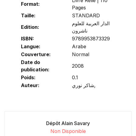
Livre Relié | 110
Format:
Pages
Taille:
STANDARD
الدار العربية للعلوم
Edition:
ناشرون
ISBN:
9789953873329
Langue:
Arabe
Couverture:
Normal
Date do
2008
publication:
Poids:
0.1
Auteur:
شاكر نوري,
Dépôt Alain Savary
Non Disponible