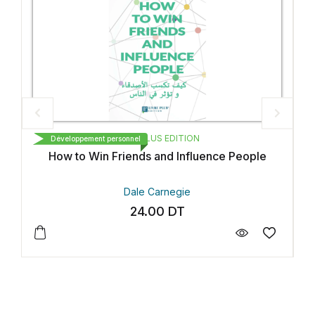
LIVRE PLUS EDITION
 و التوزيع
t personnel
Développement personnel
n Friends and Influence People
Bonj
Dale Carnegie
Hib
24.00
DT
2