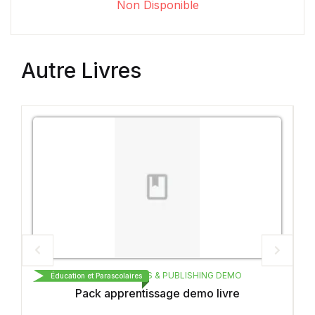
Non Disponible
Autre Livres
CARTHAGE BOOKS & PUBLISHING DEMO
CARTH
ucation et Parascolaires
Éducation et Pa
Pack apprentissage demo livre