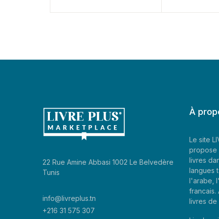
À prop
Le site 
propose 
livres da
22 Rue Amine Abbasi 1002 Le Belvedère
langues t
Tunis
l'arabe, l
francais
info@livreplus.tn
livres d
+216 31 575 307