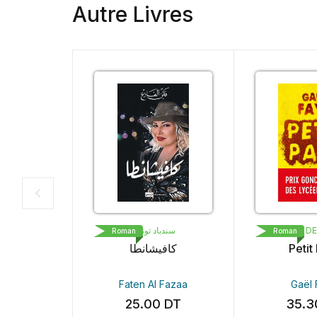
Autre Livres
سندباد تونس
LIVRE DE POCHE
Roman
Roman
كافيشانطا
Petit Pays
Faten Al Fazaa
Gaël Faye
25.00
DT
35.30
DT