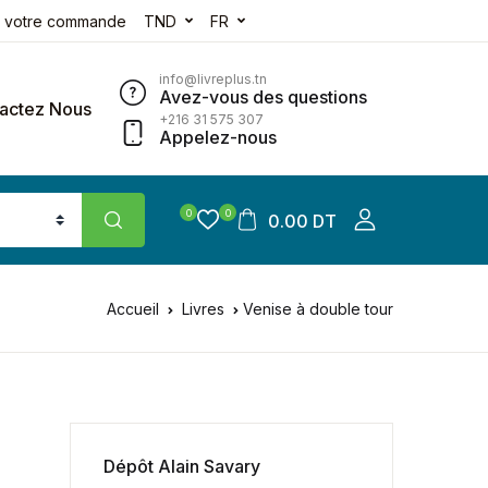
e votre commande
TND
FR
info@livreplus.tn
Avez-vous des questions
actez Nous
+216 31 575 307
Appelez-nous
0
0
0.00 DT
Accueil
Livres
Venise à double tour
Dépôt Alain Savary