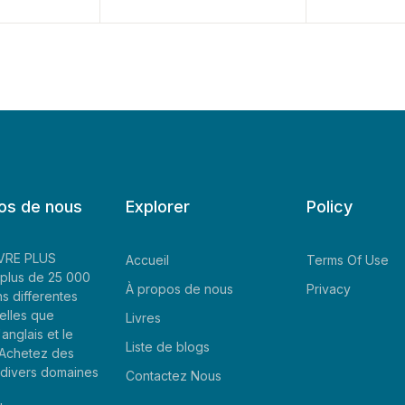
os de nous
Explorer
Policy
LIVRE PLUS
Accueil
Terms Of Use
plus de 25 000
À propos de nous
Privacy
ns differentes
elles que
Livres
'anglais et le
Liste de blogs
. Achetez des
e divers domaines
Contactez Nous