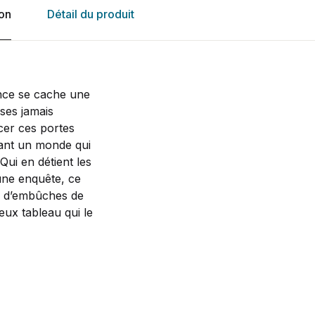
ion
Détail du produit
ence se cache une
ises jamais
cer ces portes
tant un monde qui
 Qui en détient les
’une enquête, ce
mé d’embûches de
eux tableau qui le