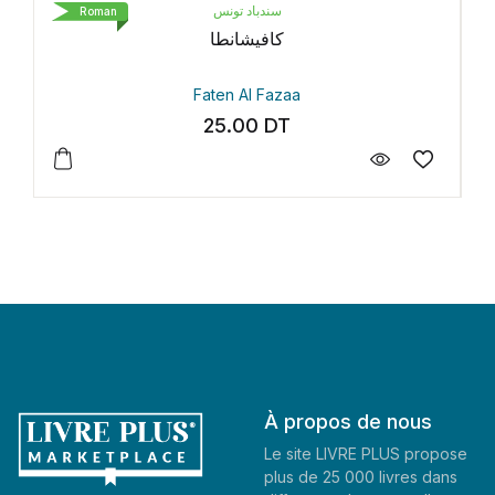
سندباد تونس
LIVRE DE POC
Roman
كافيشانط
Petit Pay
en Al Fazaa
Gaël Faye
5.00
DT
35.30
D
À propos de nous
Le site LIVRE PLUS propose
plus de 25 000 livres dans