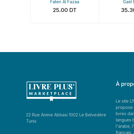
Faten Al Fazaa
Gaël F
25.00
DT
35.3
À prop
Le site 
propose 
livres da
22 Rue Amine Abbasi 1002 Le Belvedère
langues t
Tunis
l'arabe, l
francais