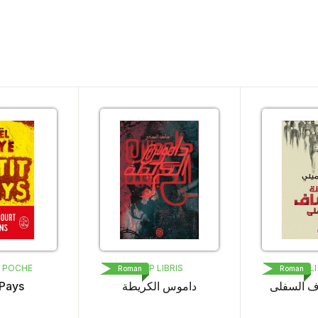
POCHE
POP LIBRIS
MED ALI É
Roman
Roman
ays
داموس الكريطة
صاف السفلى