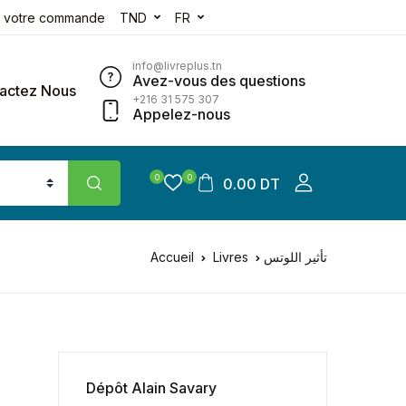
e votre commande
TND
FR
info@livreplus.tn
Avez-vous des questions
actez Nous
+216 31 575 307
Appelez-nous
0
0
0.00 DT
Accueil
Livres
تأثير اللوتس
Dépôt Alain Savary