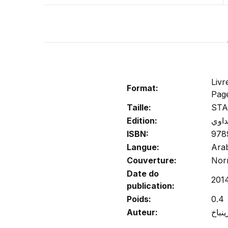
Livr
Format:
Pag
Taille:
ST
Edition:
داوي
ISBN:
978
Langue:
Ara
Couverture:
Nor
Date do
201
publication:
Poids:
0.4
Auteur: