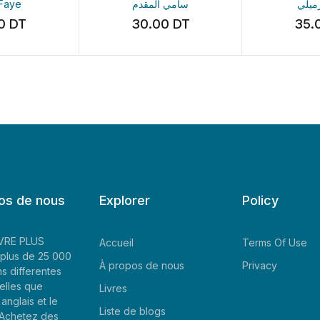
aye
سامي المقدم
الرميلي
0
DT
30.00
DT
35.0
os de nous
Explorer
Policy
LIVRE PLUS
Accueil
Terms Of Use
plus de 25 000
À propos de nous
Privacy
ns differentes
elles que
Livres
'anglais et le
Liste de blogs
. Achetez des