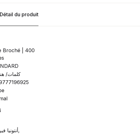
Détail du produit
e Broché | 400
es
ANDARD
كلمات/ هن
9777196925
be
mal
4
أنتونيا فيرينباخ,