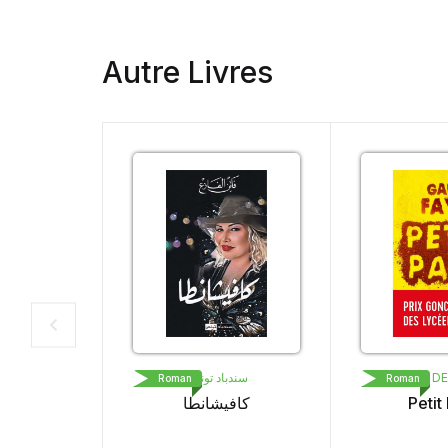
Autre Livres
سندباد تونس
LIVRE DE 
Roman
Roman
كافيشانطا
Petit P