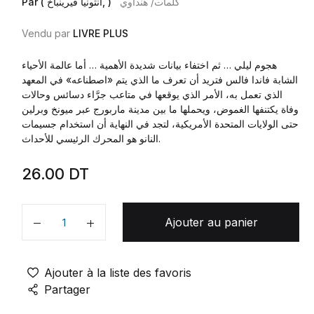
كلمات/ هنداوي
Par ( أنتونيا فيرينباخ, )
Vendu par
LIVRE PLUS
هجوم ليلي … ثم اختفاء بيانات شديدة الأهمية … أما عالمة الأحياء
الشابة فاندا فالس فتريد أن تعرف ما الذي يتم «اصطناعه» في المعهد
الذي تعمل به، الأمر الذي يوقعها في متاعب جرَّاء دسائس وحالات
وفاة يكتنفها الغموض، ويحملها ما بين مدينة ماربورج عبر ميونخ وبرلين
حتى الولايات المتحدة الأمريكية، لتجد في النهاية أن استخدام جسيمات
النانو هو المحرك الرئيسي للأحداث.
26.00
DT
Ajouter au panier
Quantité
Ajouter à la liste des favoris
Partager