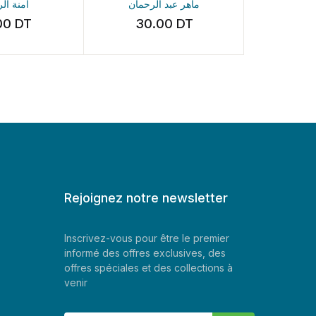
آمنة 
ماهر عبد الرحمان
Amira
0
DT
30.00
DT
45.
Rejoignez notre newsletter
Inscrivez-vous pour être le premier
informé des offres exclusives, des
offres spéciales et des collections à
venir