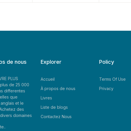
os de nous
Explorer
Policy
LIVRE PLUS
Accueil
Terms Of Use
plus de 25 000
À propos de nous
Privacy
ns differentes
elles que
Livres
'anglais et le
Liste de blogs
. Achetez des
e divers domaines
Contactez Nous
te..