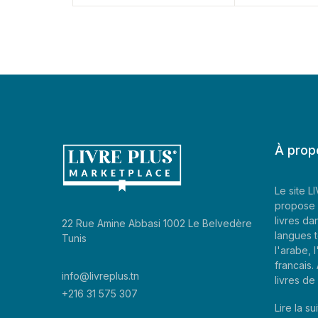
À prop
Le site 
propose 
livres da
22 Rue Amine Abbasi 1002 Le Belvedère
langues t
Tunis
l'arabe, l
francais
info@livreplus.tn
livres d
+216 31 575 307
Lire la sui