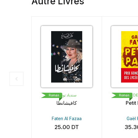
Autre Livres
سندباد تونس
LIVRE DE POC
Roman
Roman
كافيشانطا
Petit Pays
Faten Al Fazaa
Gaël Faye
25.00
DT
35.30
D