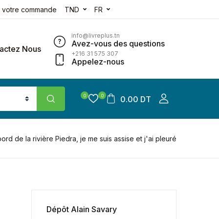
e votre commande
TND
FR
info@livreplus.tn
Avez-vous des questions
actez Nous
+216 31 575 307
Appelez-nous
0
0
0.00 DT
bord de la rivière Piedra, je me suis assise et j'ai pleuré
Dépôt Alain Savary