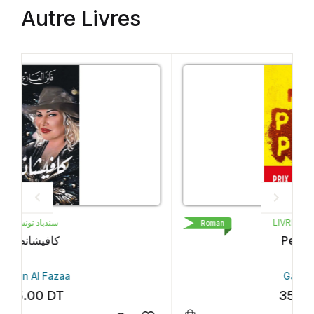
Autre Livres
LIVRE DE POCHE
Roman
Petit Pays
Gaël Faye
35.30
DT