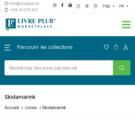
info@livreplus.tn
TND
FR
+216 31 575 307
Parcourir les collections
Skidamarink
Accueil
Livres
Skidamarink