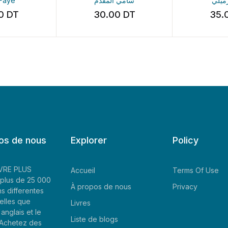
رحمان
آمنة الرميلي
سامي ال
.00
DT
35.00
DT
30
os de nous
Explorer
Policy
LIVRE PLUS
Accueil
Terms Of Use
plus de 25 000
À propos de nous
Privacy
ns differentes
elles que
Livres
'anglais et le
Liste de blogs
. Achetez des