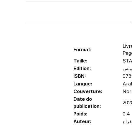
Liv
Format:
Pag
Taille:
ST
Edition:
تونس
ISBN:
978
Langue:
Ara
Couverture:
Nor
Date do
202
publication:
Poids:
0.4
Auteur: