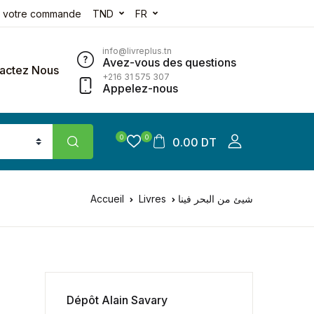
e votre commande
TND
FR
info@livreplus.tn
Avez-vous des questions
actez Nous
+216 31 575 307
Appelez-nous
0
0
0.00 DT
Accueil
Livres
شيئ من البحر فينا
Dépôt Alain Savary