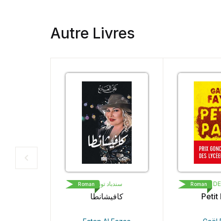
Autre Livres
سندباد
LIVRE DE POCHE
POP
Roman
Roman
كافيش
Petit Pays
كريطة