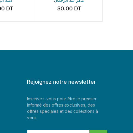
ماهر عبد ال
Amira Ghenim
Frei
.00
DT
45.00
DT
3
Rejoignez notre newsletter
Inscrivez-vous pour être le premier
informé des offres exclusives, des
offres spéciales et des collections à
venir