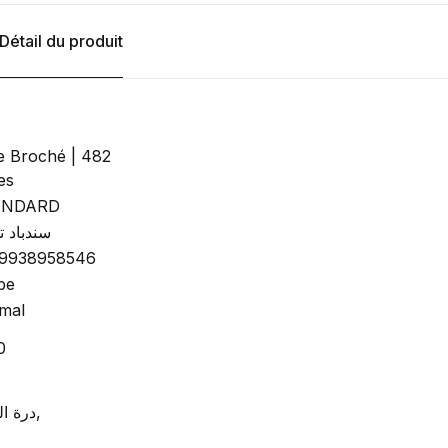
Détail du produit
re Broché | 482
es
ANDARD
سندباد 
9938958546
be
mal
0
درة الفزاع,