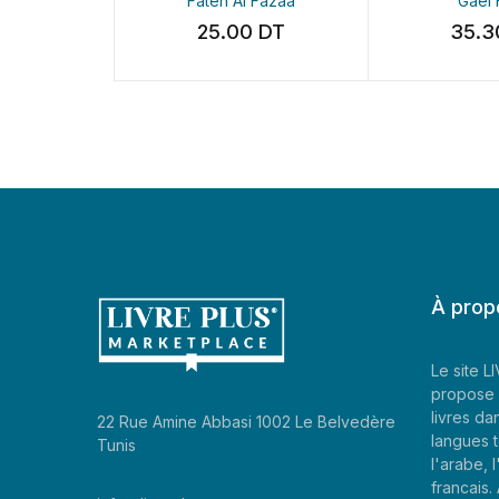
l Fazaa
Gaël Faye
مقدم
00
DT
35.30
DT
30
À prop
Le site 
propose 
livres da
22 Rue Amine Abbasi 1002 Le Belvedère
langues t
Tunis
l'arabe, l
francais