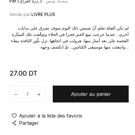
سندباد تونس
Par ( درة الفزاع, )
Vendu par
LIVRE PLUS
لم تكن الفتاة تعلم أنّ شمس ذلك اليوم سوف تشرق على بدايات
أخرى... عندما خرجت تبيع الخبز فجرا في الخلاء وتوقّفت تلك السيّارة
الفخمة على بعد أمتار منها، هرولت في اتجاهها. نزل بلّور النافذة ببطء
وانبعثت منها موسيقى الكنائس... ثمّ انكشف وجهه....
27.00
DT
Ajouter au panier
Quantité
Ajouter à la liste des favoris
Partager