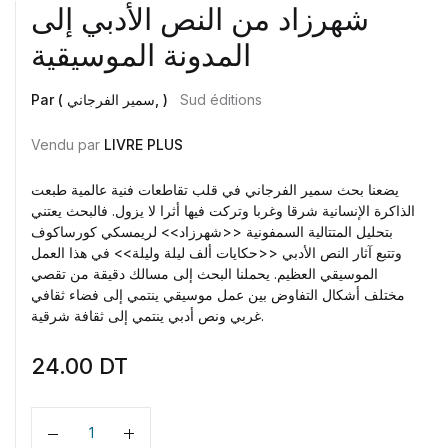
شهرزاد من النص الأدبي إلى
المدونة الموسيقية
Par ( سمير الفرجاني, )
Sud éditions
Vendu par
LIVRE PLUS
يضعنا بحث سمير الفرجاني في قلب تقاطعات فنية عالمية طبعت
الذاكرة الإنسانية شرقا وغربا وتركت فيها أثرا لا يزول. فالبحث يعتني
بتحليل المتتالية السمفونية <<شهرزاد>> لريمسكي كورساكوف
وتتبع آثار النص الأدبي <<حكايات ألف ليلة وليلة>> في هذا العمل
الموسيقي العظيم. يحملنا البحث إلى مسالك دقيقة من تقصي
مختلف أشكال التفاوض بين عمل موسيقي ينتمي إلى فضاء ثقافي
غربي ونص أدبي ينتمي إلى ثقافة شرقية.
24.00
DT
Quantité