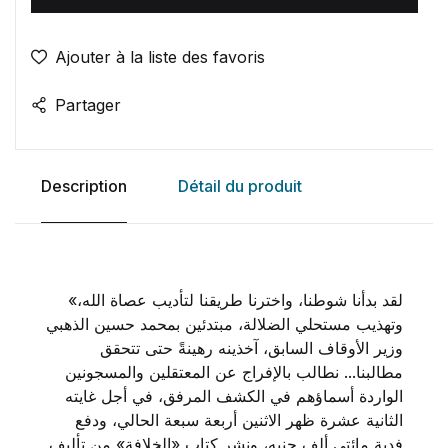
Ajouter à la liste des favoris
Partager
Description
Détail du produit
«لقد بدأنا شوطنا، واخترنا طريقنا لتأديب عصاة الله،
وتهذيب مستحلي الضلالة، مبتدئين بمحمد حسين الذهبي
وزير الأوقاف السابق، آخذينه رهينةً حتى تتحقق
مطالبنا... نطالب بالإفراج عن المعتقلين والمسجونين
الواردة أسماؤهم في الكشف المرفق، في أجل غايته
الثانية عشرة ظهر الاثنين أربعة سبعة الحالي، ودفع
فدية مائتي ألف جنيه، ونشر كتاب «الخلافة» من تأليف