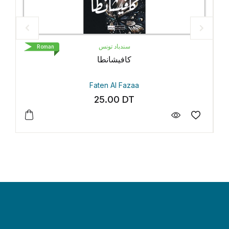
سندباد تونس
Roman
كافيشانطا
Faten Al Fazaa
25.00
DT