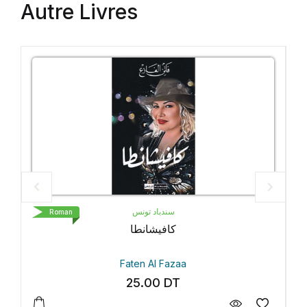
Autre Livres
LIVRE DE POCHE
Roman
Petit Pays
Gaël Faye
35.30
DT