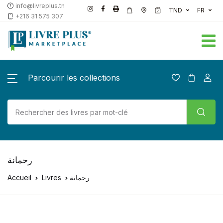
info@livreplus.tn
TND
FR
+216 31 575 307
Parcourir les collections
رحمانة
Accueil
Livres
رحمانة