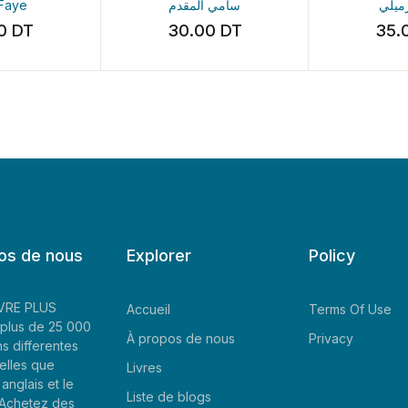
آمنة الرميلي
سامي المقدم
30.00
DT
35.00
DT
os de nous
Explorer
Policy
LIVRE PLUS
Accueil
Terms Of Use
plus de 25 000
À propos de nous
Privacy
ns differentes
elles que
Livres
'anglais et le
Liste de blogs
. Achetez des