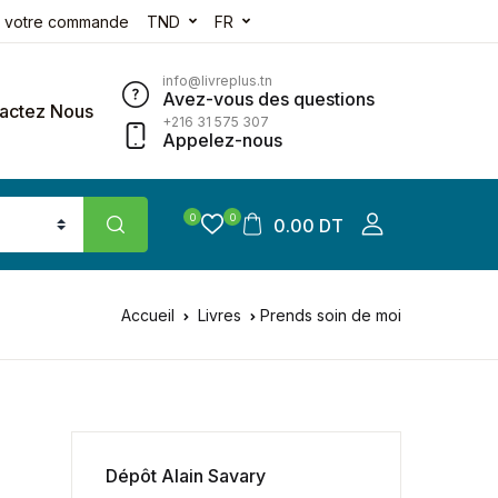
e votre commande
TND
FR
info@livreplus.tn
Avez-vous des questions
actez Nous
+216 31 575 307
Appelez-nous
0
0
0.00 DT
Accueil
Livres
Prends soin de moi
Dépôt Alain Savary