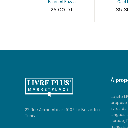
Faten Al Fazaa
Gaël Faye
25.00
DT
35.30
DT
À prop
Le site 
propose 
livres da
22 Rue Amine Abbasi 1002 Le Belvedère
langues t
Tunis
l'arabe, l
francais