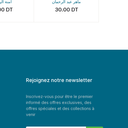
ماهر عبد الرحمان
Amira Gheni
30.00
DT
45.00
D
Rejoignez notre newsletter
Inscrivez-vous pour être le premier
informé des offres exclusives, des
offres spéciales et des collections à
venir