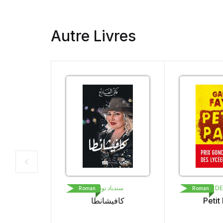
Autre Livres
سندباد تونس
LIVRE DE POCHE
Roman
Roman
كافيشانطا
Petit Pays