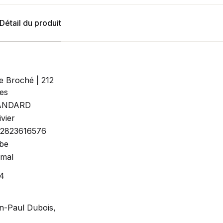
Détail du produit
re Broché | 212
es
ANDARD
ivier
2823616576
be
mal
4
n-Paul Dubois,