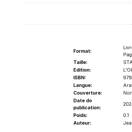
Liv
Format:
Pag
Taille:
ST
Edition:
L'Ol
ISBN:
978
Langue:
Ara
Couverture:
Nor
Date do
202
publication:
Poids:
0.1
Auteur:
Jea