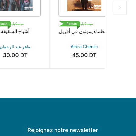
ميسكيل
ميسكيلياني
J
Roman
Roman
أشباح ال
العظماء يموتون في أفريل
La femm
ماهر عبد 
Amira Ghenim
Freid
00
DT
45.00
DT
36
Rejoignez notre newsletter