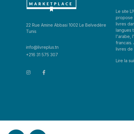
Le site 
propose 
livres da
22 Rue Amine Abbasi 1002 Le Belvedère
langues t
Tunis
l'arabe, l
francais
info@livreplus.tn
livres d
+216 31 575 307
Lire la sui