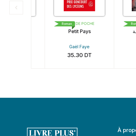
سندب
LIVRE DE POCHE
POP L
Roman
Roman
كاف
Petit Pays
لكريطة
 Fazaa
Gaël Faye
لمقدم
0
DT
35.30
DT
30.
À prop