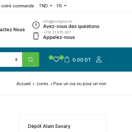
e votre commande
TND
FR
info@livreplus.tn
Avez-vous des questions
actez Nous
+216 31 575 307
Appelez-nous
0
0
0.00 DT
Accueil
Livres
Pour un oui ou pour un non
Dépôt Alain Savary