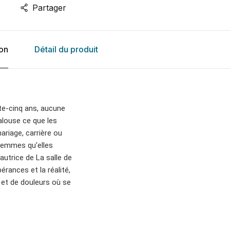
Partager
ion
Détail du produit
te-cinq ans, aucune
alouse ce que les
riage, carrière ou
 femmes qu'elles
'autrice de La salle de
pérances et la réalité,
s et de douleurs où se