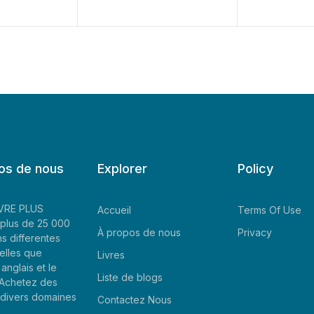
os de nous
Explorer
Policy
LIVRE PLUS
Accueil
Terms Of Use
plus de 25 000
À propos de nous
Privacy
ns differentes
elles que
Livres
'anglais et le
Liste de blogs
. Achetez des
e divers domaines
Contactez Nous