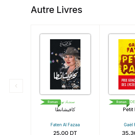
Autre Livres
سندباد تونس
LIVRE D
Roman
Roman
كافيشانطا
Petit
Faten Al Fazaa
Gaël
25.00
DT
35.