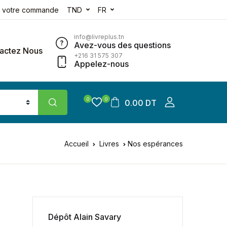
e votre commande
TND
FR
info@livreplus.tn
Avez-vous des questions
actez Nous
+216 31 575 307
Appelez-nous
0
0
0.00 DT
Accueil
Livres
Nos espérances
Dépôt Alain Savary