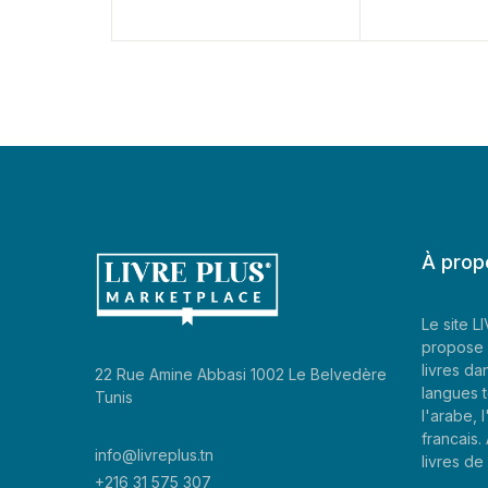
À prop
Le site 
propose 
livres da
22 Rue Amine Abbasi 1002 Le Belvedère
langues t
Tunis
l'arabe, l
francais
info@livreplus.tn
livres d
+216 31 575 307