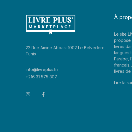
À prop
Le site 
propose 
livres da
22 Rue Amine Abbasi 1002 Le Belvedère
langues t
Tunis
l'arabe, l
francais
info@livreplus.tn
livres d
+216 31 575 307
Lire la sui