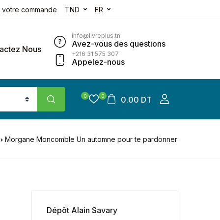
e votre commande
TND
FR
info@livreplus.tn
Avez-vous des questions
actez Nous
+216 31 575 307
Appelez-nous
0
0
0.00 DT
Morgane Moncomble Un automne pour te pardonner
Dépôt Alain Savary