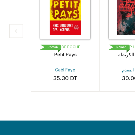
سندب
LIVRE DE POCHE
POP L
Roman
Roman
كاف
Petit Pays
لكريطة
 Fazaa
Gaël Faye
لمقدم
0
DT
35.30
DT
30.