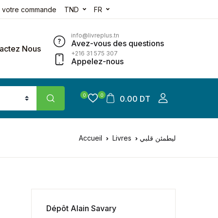
e votre commande
TND
FR
info@livreplus.tn
Avez-vous des questions
actez Nous
+216 31 575 307
Appelez-nous
0
0
0.00 DT
Accueil
Livres
ليطمئن قلبي
Dépôt Alain Savary