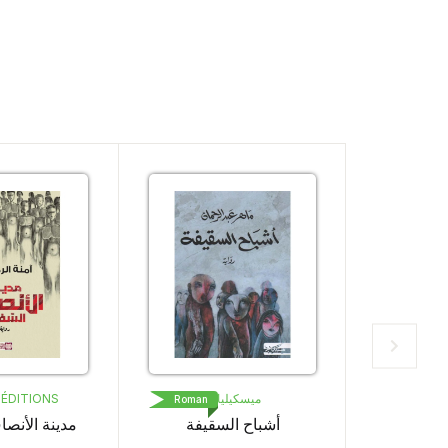
ميسكيلياني
ميسكيلياني
Roman
Roman
العظماء يموتون في أفريل
أشباح السقيفة