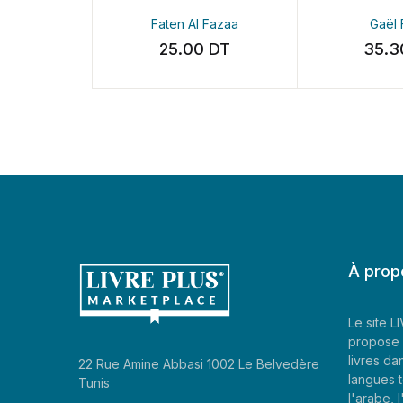
Faten Al Fazaa
Gaël Faye
25.00
DT
35.30
DT
À prop
Le site 
propose 
livres da
22 Rue Amine Abbasi 1002 Le Belvedère
langues t
Tunis
l'arabe, l