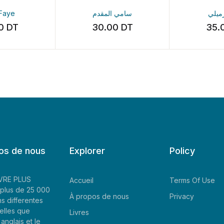
آمنة الرميلي
سامي المقدم
30.00
DT
35.00
DT
os de nous
Explorer
Policy
LIVRE PLUS
Accueil
Terms Of Use
plus de 25 000
À propos de nous
Privacy
ns differentes
elles que
Livres
'anglais et le