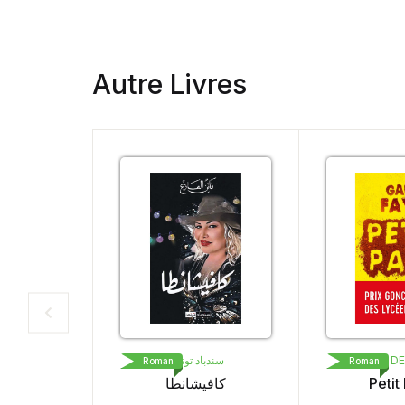
Autre Livres
سندباد تونس
LIVRE DE POCHE
Roman
Roman
كافيشانطا
Petit Pays