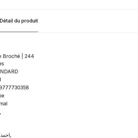
Détail du produit
e Broché | 244
es
ANDARD
ا
9777730358
be
mal
7
احمد ايمن,