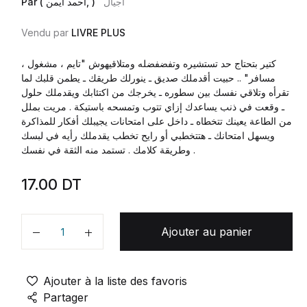
اجيال
Par ( احمد ايمن, )
Vendu par
LIVRE PLUS
كتير بتحتاج حد تستشيره وتفضفضله ومتلاقيهوش "تايم ، مشغول ،
مسافر" .. حبيت أقدملك صديق ـ ينورلك طريقك ـ يطمن قلبك لما
تقرأه وتلاقي نفسك بين سطوره ـ يخرجك من اكتئابك ويقدملك حلول
ـ وقعت في ذنب يساعدك إزاي تتوب وتمسحه باستيكة . مريت بملل
من الطاعة يعينك تتخطاه ـ داخل على امتحانات يجيبلك أفكار للمذاكرة
ويسهل امتحانك ـ هتتخطبي أو رايح تخطب يقدملك رأيه في لبسك
وطريقة كلامك . تستمد منه الثقة في نفسك .
17.00
DT
Ajouter au panier
Quantité
Ajouter à la liste des favoris
Partager