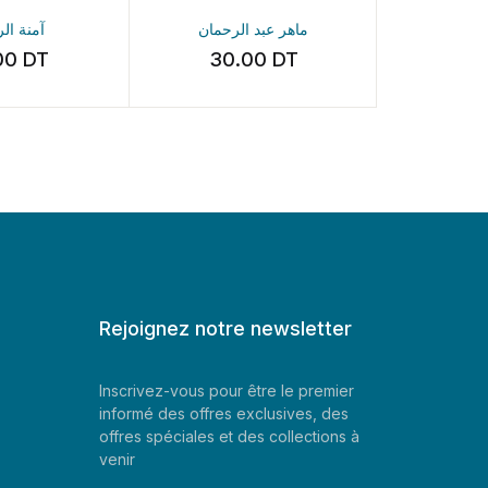
ماهر عبد الرحمان
Amira Ghenim
30.00
DT
45.00
DT
Rejoignez notre newsletter
Inscrivez-vous pour être le premier
informé des offres exclusives, des
offres spéciales et des collections à
venir