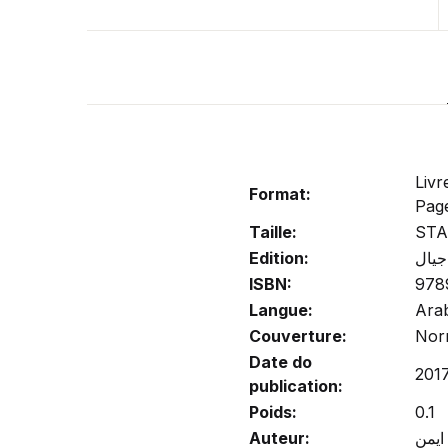
Livr
Format:
Pag
Taille:
ST
Edition:
جيال
ISBN:
978
Langue:
Ara
Couverture:
Nor
Date do
201
publication:
Poids:
0.1
Auteur: