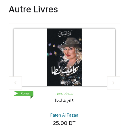
Autre Livres
سندباد تونس
oman
Roman
كافيشانطا
Faten Al Fazaa
25.00
DT