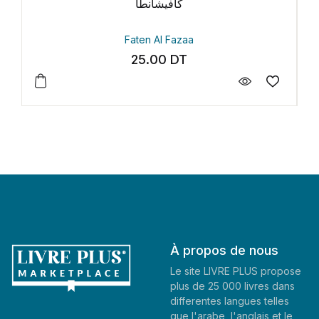
Petit Pays
Gaël Faye
35.30
DT
À propos de nous
Le site LIVRE PLUS propose
plus de 25 000 livres dans
differentes langues telles
que l'arabe, l'anglais et le