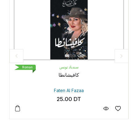
سندباد تونس
Roman
كافيشانطا
Faten Al Fazaa
25.00
DT