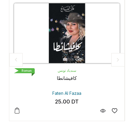
سندباد تونس
oman
Roman
كافيشانطا
Faten Al Fazaa
25.00
DT