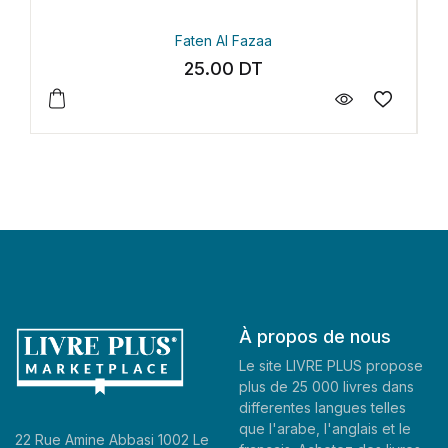
Gaël Faye
35.30
DT
À propos de nous
Le site LIVRE PLUS propose
plus de 25 000 livres dans
differentes langues telles
que l'arabe, l'anglais et le
22 Rue Amine Abbasi 1002 Le