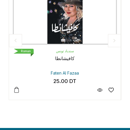
سندباد تونس
Roman
كافيشانطا
Faten Al Fazaa
25.00
DT