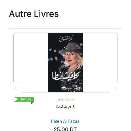
Autre Livres
سندباد تونس
oman
Roman
كافيشانطا
Faten Al Fazaa
25.00
DT