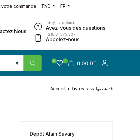
e votre commande
TND
FR
info@livreplus.tn
Avez-vous des questions
actez Nous
+216 31 575 307
Appelez-nous
0
0
0.00 DT
Accueil
Livres
قد شغفها حبا
Dépôt Alain Savary