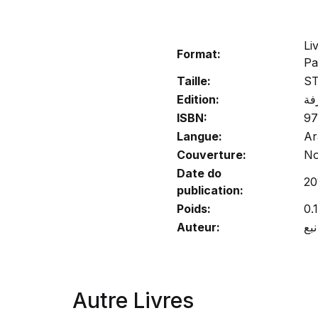
Li
Format:
Pa
Taille:
S
Edition:
فة
ISBN:
9
Langue:
Ar
Couverture:
No
Date do
20
publication:
Poids:
0.
Auteur:
Autre Livres