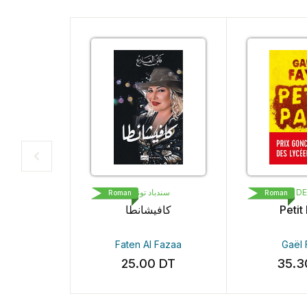
سندباد تونس
LIVRE DE 
Roman
Roman
كافيشانطا
Petit P
Faten Al Fazaa
Gaël F
25.00
DT
35.3