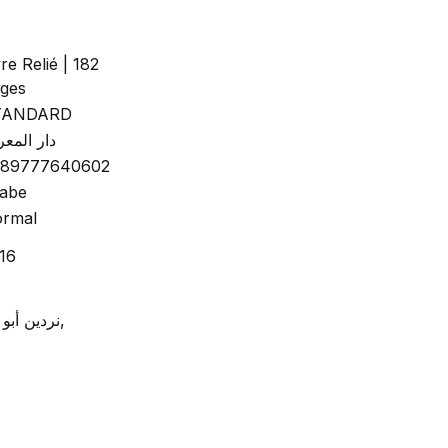
vre Relié | 182
ges
TANDARD
دار المعر
789777640602
abe
rmal
16
1
نردين أبو نبع,