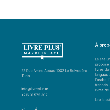
À prop
Le site 
propose 
livres da
22 Rue Amine Abbasi 1002 Le Belvedère
langues t
Tunis
l'arabe, l
francais
info@livreplus.tn
livres d
+216 31 575 307
Lire la sui