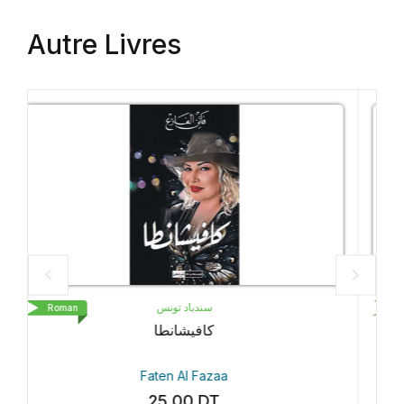
Autre Livres
LIVRE DE POCHE
Roman
Petit Pays
Gaël Faye
35.30
DT