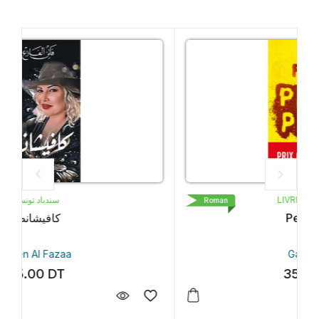
LIVRE DE POCHE
Roman
Petit Pays
Gaël Faye
35.30
DT