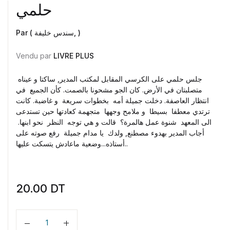
حلمي
Par ( سندس خليفة, )
Vendu par
LIVRE PLUS
جلس حلمي على الكرسي المقابل لمكتب المدير, ساكتا و عيناه
متصلبتان في الأرض. كان الجو مشحونا بالصمت. كأن الجميع في
انتظار العاصفة. دخلت جميلة أمه بخطوات سريعة و غاضبة. كانت
ترتدي معطفا بسيطا و ملامح وجهها متجهمة كعادتها حين تستدعى
الى المعهد شنوة عمل هالمرة؟ قالت و هي توجه النظر نحو ابنها.
أجاب المدير بهدوء مصطنع, ولدك يا مدام جميلة رفع صوته على
أستاذه...وضعية ماعادش يتسكت عليها..
20.00
DT
Quantité