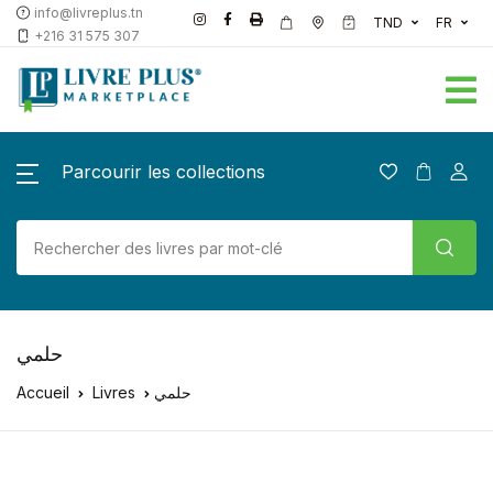
info@livreplus.tn
TND
FR
+216 31 575 307
Parcourir les collections
حلمي
Accueil
Livres
حلمي