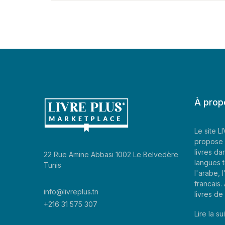
À prop
Le site 
propose 
livres da
22 Rue Amine Abbasi 1002 Le Belvedère
langues t
Tunis
l'arabe, l
francais
info@livreplus.tn
livres d
+216 31 575 307
Lire la sui