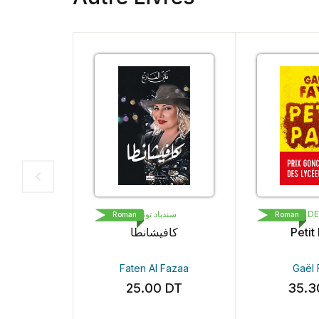
سندباد تونس
LIVRE DE P
Roman
Roman
كافيشانطا
Petit Pa
Faten Al Fazaa
Gaël Fa
25.00
DT
35.30