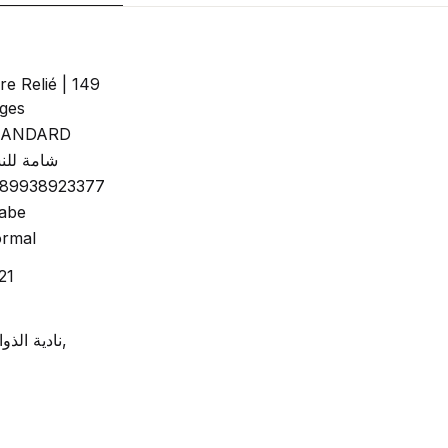
vre Relié | 149
ges
TANDARD
شامة للن
89938923377
abe
rmal
21
نادية الذوادى,