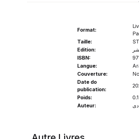
Li
Format:
Pa
Taille:
S
Edition:
شر
ISBN:
97
Langue:
Ar
Couverture:
No
Date do
20
publication:
Poids:
0.1
Auteur:
Autre Livres