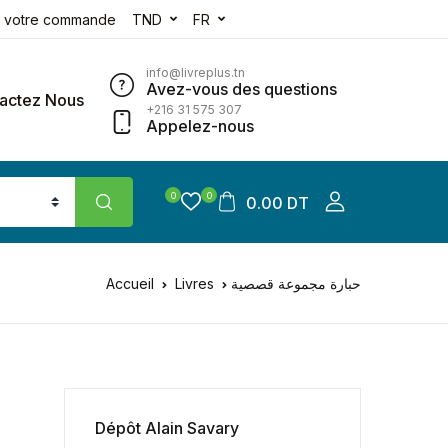
e votre commande
TND
FR
info@livreplus.tn
Avez-vous des questions
actez Nous
+216 31 575 307
Appelez-nous
0
0
0.00 DT
Accueil
Livres
حبارة مجموعة قصصية
Dépôt Alain Savary