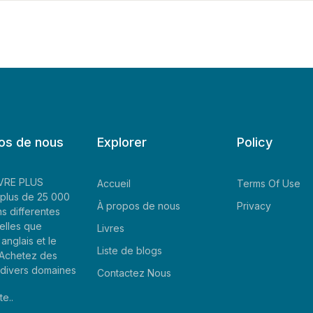
os de nous
Explorer
Policy
LIVRE PLUS
Accueil
Terms Of Use
plus de 25 000
À propos de nous
Privacy
ns differentes
elles que
Livres
'anglais et le
Liste de blogs
. Achetez des
e divers domaines
Contactez Nous
te..