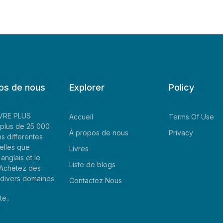
os de nous
Explorer
Policy
LIVRE PLUS
Accueil
Terms Of Use
plus de 25 000
À propos de nous
Privacy
ns differentes
elles que
Livres
'anglais et le
Liste de blogs
. Achetez des
e divers domaines
Contactez Nous
te..