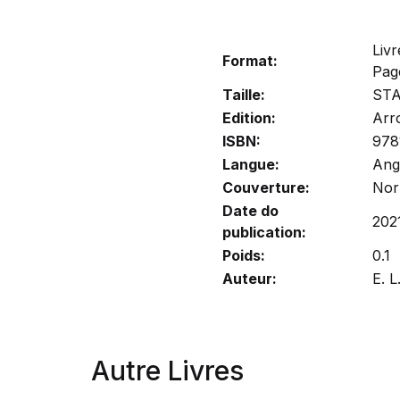
Liv
Format:
Pag
Taille:
ST
Edition:
Arr
ISBN:
978
Langue:
Ang
Couverture:
Nor
Date do
202
publication:
Poids:
0.1
Auteur:
E. 
Autre Livres