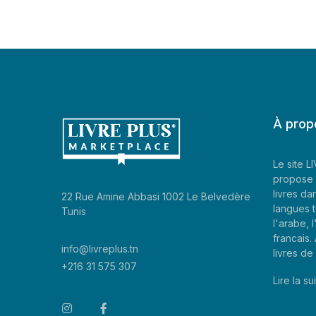
À prop
Le site 
propose 
livres da
22 Rue Amine Abbasi 1002 Le Belvedère
langues t
Tunis
l'arabe, l
francais
info@livreplus.tn
livres d
+216 31 575 307
Lire la sui