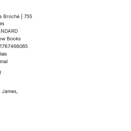
re Broché | 755
es
ANDARD
ow Books
1787468085
lais
mal
1
L. James,