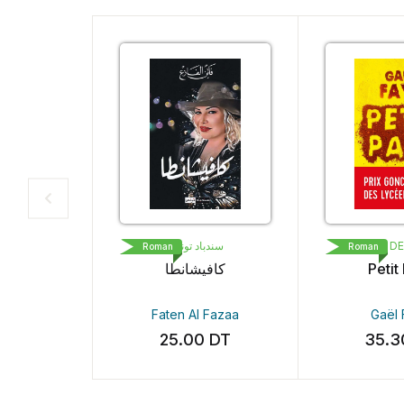
سندباد تونس
LIVRE DE
Roman
Roman
كافيشانطا
Petit 
Faten Al Fazaa
Gaël 
25.00
DT
35.3