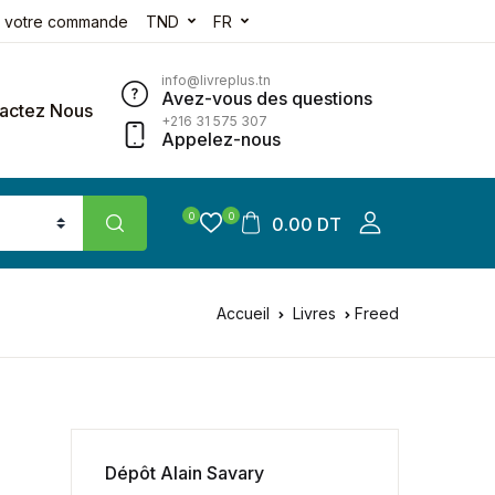
e votre commande
TND
FR
info@livreplus.tn
Avez-vous des questions
actez Nous
+216 31 575 307
Appelez-nous
0
0
0.00 DT
Accueil
Livres
Freed
Dépôt Alain Savary